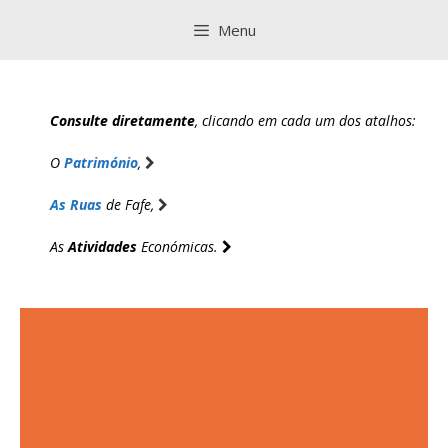
Saltar
Menu
para
o
conteúdo
Consulte diretamente
, clicando em cada um dos atalhos:
O
Património
,
As Ruas
de Fafe,
As
Atividades
Económicas.