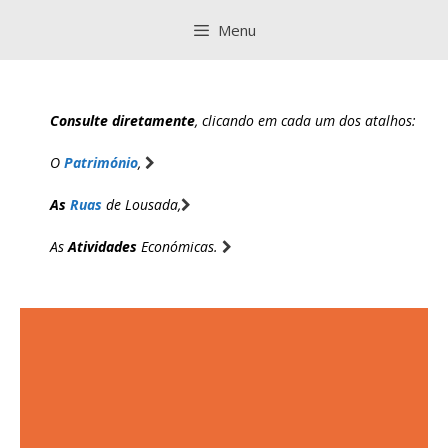
Saltar
Menu
para
o
conteúdo
Consulte diretamente
, clicando em cada um dos atalhos:
O
Património
,
As
Ruas
de Lousada,
As
Atividades
Económicas.