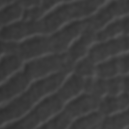
Estamos a atualizar o nosso site! Voltará a ficar ativo em
breve. Agradecemos a sua compreensão.
© Publitrabalho - Edições Lda | 2026