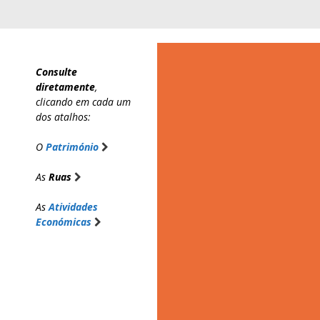
Saltar
para
o
conteúdo
Consulte
diretamente
,
clicando em cada um
dos atalhos:
O
Património
As
Ruas
As
Atividades
Económicas