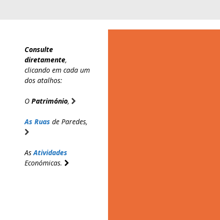
Saltar
para
o
conteúdo
Consulte
diretamente
,
clicando em cada um
dos atalhos:
O
Património
,
As Ruas
de Paredes,
As
Atividades
Económicas.