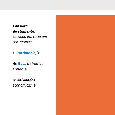
Saltar
para
o
conteúdo
Consulte
diretamente
,
clicando em cada um
dos atalhos:
O
Património
,
As
Ruas
de Vila do
Conde,
As
Atividades
Económicas.