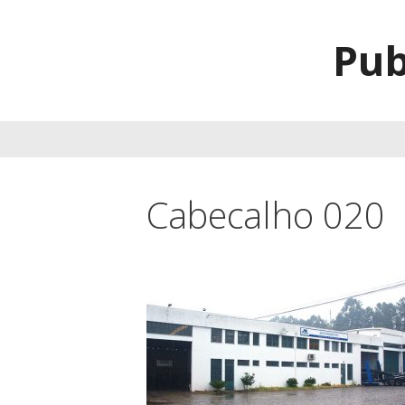
Saltar
para
Pub
o
conteúdo
Cabecalho 020