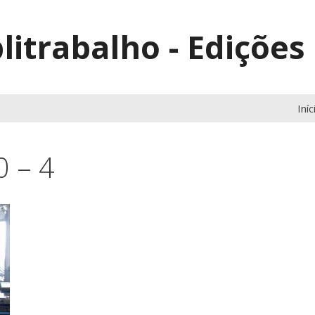
litrabalho - Edições
Iníc
 – 4