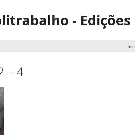
litrabalho - Edições
Iníc
 – 4