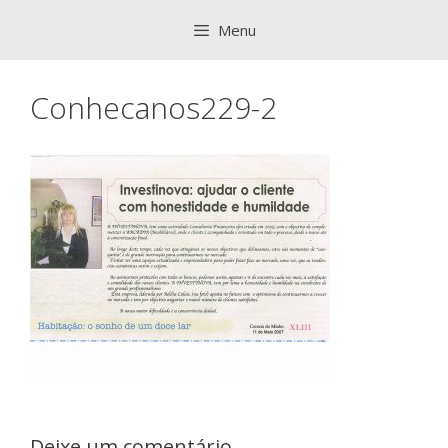
Saltar
Menu
para
o
conteúdo
Conhecanos229-2
Deixe um comentário