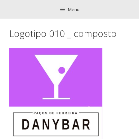
Saltar
Menu
para
o
conteúdo
Logotipo 010 _ composto