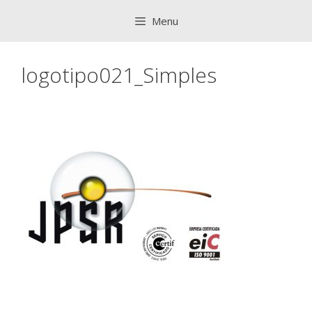
Saltar
Menu
para
o
conteúdo
logotipo021_Simples