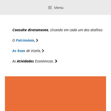
Saltar
Menu
para
o
conteúdo
Consulte diretamente
, clicando em cada um dos atalhos:
O
Património
,
As Ruas
de Vizela,
As
Atividades
Económicas.