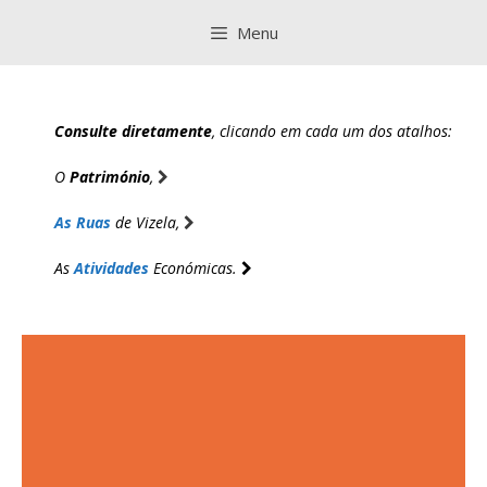
Saltar
Menu
para
o
conteúdo
Consulte diretamente
, clicando em cada um dos atalhos:
O
Património
,
As Ruas
de Vizela,
As
Atividades
Económicas.