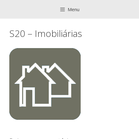
Saltar
Menu
para
o
conteúdo
S20 – Imobiliárias