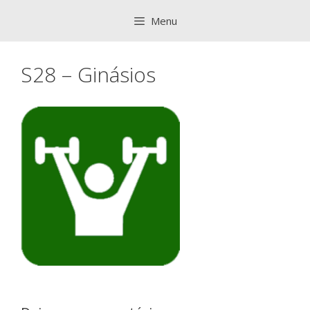
Saltar
Menu
para
o
conteúdo
S28 – Ginásios